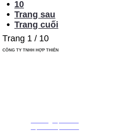
10
Trang sau
Trang cuối
Trang 1 / 10
CÔNG TY TNHH HỢP THIÊN
: Tầng trệt, tòa nhà Rosana, số 60 Nguyễn Đình Chiểu,
Văn phòng
P. Đa Kao, Q.1, TP. Hồ Chí Minh.
: 028. 22 00 21 24 Fax: 028. 22 20 22 01
Điện thoại
09 88 57 43 47 (Mr. Triều)
09 79 87 84 50 (Mr. Khiết)
MST
: 0307420981
Email
:
thientrieu@hopthien.com
Website
:
http://www.hopthien.com