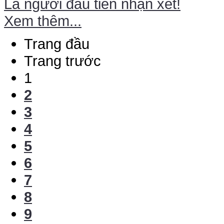
Là người đầu tiên nhận xét!
Xem thêm...
Trang đầu
Trang trước
1
2
3
4
5
6
7
8
9