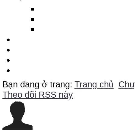
Ma tít trám ống gió DP
Silicon làm kín cáp và ố
Máy cảnh báo sét từ xa
Dịch Vụ
Chuyên Đề
Báo Giá Online
Liên Hệ
Bạn đang ở trang:
Trang chủ
Chu
Theo dõi RSS này