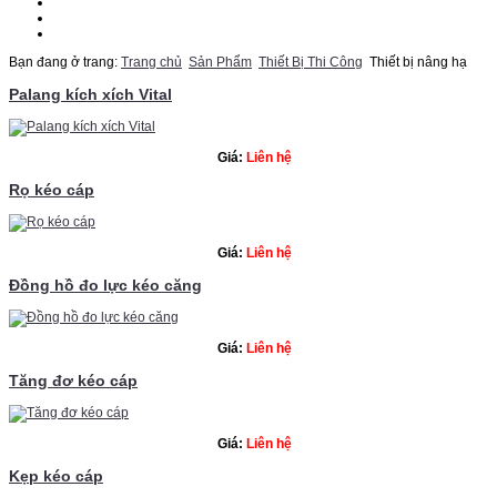
Chuyên Đề
Báo Giá Online
Liên Hệ
Bạn đang ở trang:
Trang chủ
Sản Phẩm
Thiết Bị Thi Công
Thiết bị nâng hạ
Palang kích xích Vital
Giá:
Liên hệ
Rọ kéo cáp
Giá:
Liên hệ
Đồng hồ đo lực kéo căng
Giá:
Liên hệ
Tăng đơ kéo cáp
Giá:
Liên hệ
Kẹp kéo cáp