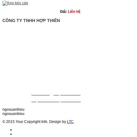
Giá:
Liên hệ
CÔNG TY TNHH HỢP THIÊN
: Tầng trệt, tòa nhà Rosana, số 60 Nguyễn Đình Chiểu,
Văn phòng
P. Đa Kao, Q.1, TP. Hồ Chí Minh.
: 028. 22 00 21 24 Fax: 028. 22 20 22 01
Điện thoại
09 88 57 43 47 (Mr. Triều)
09 79 87 84 50 (Mr. Khiết)
MST
: 0307420981
Email
:
thientrieu@hopthien.com
Website
:
http://www.hopthien.com
ngoxuantrieu
ngoxuantrieu
© 2015 Your Copyright Info. Design by
LTC