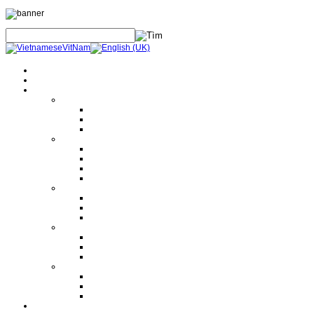
Trang Chủ
Giới Thiệu
Sản Phẩm
Thiết Bị An Toàn Điện
Thiết bị BHLĐ
Thiết bị an toàn điện
Thiết bị khác
Thiết Bị Thi Công
Dụng cụ cầm tay
Dụng cụ thủy lực
Máy móc thi công
Thiết bị nâng hạ
Thiết Bị Đo Lường
Đo lường điện
Đo lường cơ
Đo lường khác
Thiết Bị Điện
Biến dòng - Biến áp
Máy cắt
Dao cách ly
Thiết Bị Khác
Ma tít trám ống gió DP
Silicon làm kín cáp và ống
Máy cảnh báo sét từ xa
Dịch Vụ