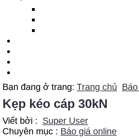
Ma tít trám ống gió DP
Silicon làm kín cáp và ố
Máy cảnh báo sét từ xa
Dịch Vụ
Chuyên Đề
Báo Giá Online
Liên Hệ
Bạn đang ở trang:
Trang chủ
Báo
Kẹp kéo cáp 30kN
Viết bởi :
Super User
Chuyên mục :
Báo giá online