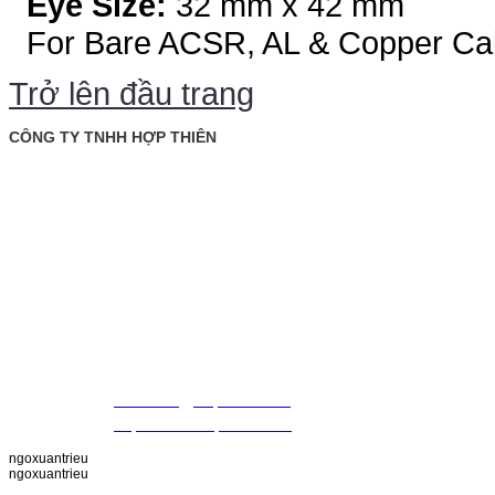
Eye Size:
32 mm x 42 mm
For Bare ACSR, AL & Copper Ca
Trở lên đầu trang
CÔNG TY TNHH HỢP THIÊN
: Tầng trệt, tòa nhà Rosana, số 60 Nguyễn Đình Chiểu,
Văn phòng
P. Đa Kao, Q.1, TP. Hồ Chí Minh.
: 028. 22 00 21 24 Fax: 028. 22 20 22 01
Điện thoại
09 88 57 43 47 (Mr. Triều)
09 79 87 84 50 (Mr. Khiết)
MST
: 0307420981
Email
:
thientrieu@hopthien.com
Website
:
http://www.hopthien.com
ngoxuantrieu
ngoxuantrieu